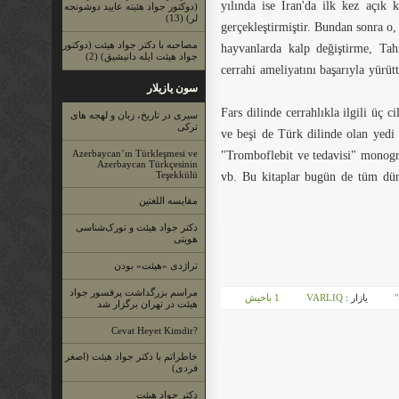
1962 yılında ise İran'da ilk kez açı
(دوكتور جواد هئیته عایید دوشونجه
لر) (13)
gerçekleştirmiştir. Bundan sonra o, 
مصاحبه با دكتر جواد هیئت (دوكتور
hayvanlarda kalp değiştirme, Tah
جواد هیئت ایله دانیشیق) (2)
cerrahi ameliyatını başarıyla yürüt
سون یازیلار
Fars dilinde cerrahlıkla ilgili üç c
سیری در تاریخ، زبان و لهجه های
ترکی
ve beşi de Türk dilinde olan yedi c
Azerbaycan’ın Türkleşmesi ve
"Tromboflebit ve tedavisi" monogra
Azerbaycan Türkçesinin
Teşekkülü
vb. Bu kitaplar bugün de tüm düny
مقایسه اللغتین
دکتر جواد هیئت و تورک‌شناسی
هویتی
تراژدی «هیئت» بودن
مراسم بزرگداشت پرفسور جواد
باخیش
1
VARLIQ
یازار :
ت
هیئت در تهران برگزار شد
?Cevat Heyet Kimdir
خاطراتم با دکتر جواد هیئت (اصغر
فردی)
دکتر جواد هیئت