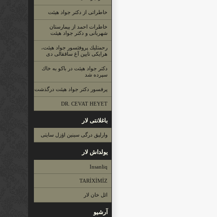
خاطراتی از دكتر جواد هیئت
خاطرات احمد از بیمارستان
شهربانی و دكتر جواد هیئت
رحمتلیك پروفئسور جواد هیئت،
هرایكی تایین آغ ساققالی دی
دكتر جواد هیئت در باكو به خاك
سپرده شد
پرفسور دكتر جواد هیئت درگذشت
DR. CEVAT HEYET
باغلانتی لار
وارلیق درگی سینین اؤزل سایتی
یولداش لار
Insanliq
TARİXİMİZ
ائل خان لار
آرشیو