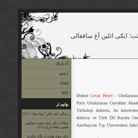
ئت؛ ایكی ائلین آغ ساققالی
آنا یارپاق
آرشیو
Email
RSS
Doktor
Cevat Heyet
- Uluslararas
Paris Uluslararası Cerrahlar Akade
بؤلوم لر
Türkoloji doktoru, bu üniversite
زندگی نامه دكتر "جواد هیات" (11)
doktoru ve Türk Dil Kurulu Onur
مقالات دكتر جواد هیئت (دوكتور
Azerbaycan Tıp Üniversitesi fahri
هیئتین مقاله لری) (11)
دكتر جواد هیئت از نگاه دیگران